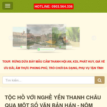
HOTLINE: 0903.564.336
TOUR RỪNG DỪA BẢY MẪU CẨM THANH HỘI AN, KDL PHÁT HUY, GIÁ VÉ
ƯU ĐÃI, ẨM THỰC PHONG PHÚ, TRÒ CHƠI ĐA DẠNG, PHỤ VỤ TẬN TÌNH
TỘC HỒ VỚI NGHỀ YẾN THANH CHÂU
QUA MỘT SỐ VĂN BẢN HÁN - NÔM