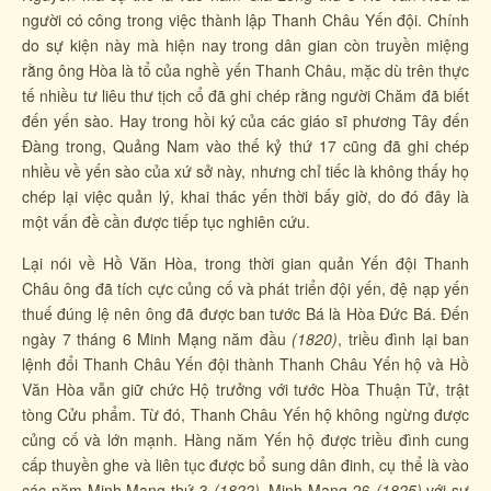
người có công trong việc thành lập Thanh Châu Yến đội. Chính
do sự kiện này mà hiện nay trong dân gian còn truyền miệng
rằng ông Hòa là tổ của nghề yến Thanh Châu, mặc dù trên thực
tế nhiều tư liêu thư tịch cổ đã ghi chép rằng người Chăm đã biết
đến yến sào. Hay trong hồi ký của các giáo sĩ phương Tây đến
Đàng trong, Quảng Nam vào thế kỷ thứ 17 cũng đã ghi chép
nhiều về yến sào của xứ sở này, nhưng chỉ tiếc là không thấy họ
chép lại việc quản lý, khai thác yến thời bấy giờ, do đó đây là
một vấn đề cần được tiếp tục nghiên cứu.
Lại nói về Hồ Văn Hòa, trong thời gian quản Yến đội Thanh
Châu ông đã tích cực củng cố và phát triển đội yến, đệ nạp yến
thuế đúng lệ nên ông đã được ban tước Bá là Hòa Đức Bá. Đến
ngày 7 tháng 6 Minh Mạng năm đầu
(1820)
, triều đình lại ban
lệnh đổi Thanh Châu Yến đội thành Thanh Châu Yến hộ và Hồ
Văn Hòa vẫn giữ chức Hộ trưởng với tước Hòa Thuận Tử, trật
tòng Cửu phẩm. Từ đó, Thanh Châu Yến hộ không ngừng được
củng cố và lớn mạnh. Hàng năm Yến hộ được triều đình cung
cấp thuyền ghe và liên tục được bổ sung dân đinh, cụ thể là vào
các năm Minh Mạng thứ 3
(1822)
, Minh Mạng 26
(1825)
với sự