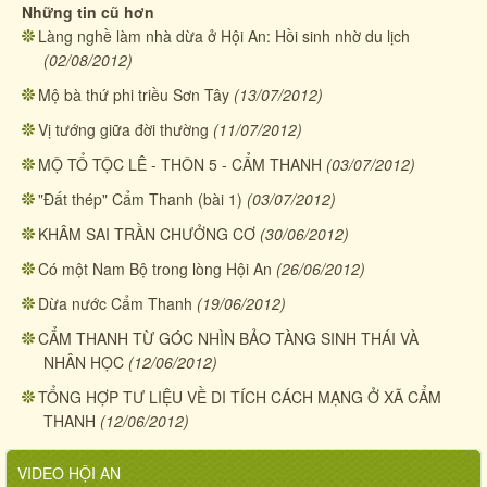
Những tin cũ hơn
Làng nghề làm nhà dừa ở Hội An: Hồi sinh nhờ du lịch
(02/08/2012)
Mộ bà thứ phi triều Sơn Tây
(13/07/2012)
Vị tướng giữa đời thường
(11/07/2012)
MỘ TỔ TỘC LÊ - THÔN 5 - CẨM THANH
(03/07/2012)
"Đất thép" Cẩm Thanh (bài 1)
(03/07/2012)
KHÂM SAI TRẦN CHƯỞNG CƠ
(30/06/2012)
Có một Nam Bộ trong lòng Hội An
(26/06/2012)
Dừa nước Cẩm Thanh
(19/06/2012)
CẨM THANH TỪ GÓC NHÌN BẢO TÀNG SINH THÁI VÀ
NHÂN HỌC
(12/06/2012)
TỔNG HỢP TƯ LIỆU VỀ DI TÍCH CÁCH MẠNG Ở XÃ CẨM
THANH
(12/06/2012)
VIDEO HỘI AN