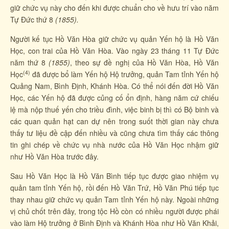
giữ chức vụ này cho đến khi được chuẩn cho về hưu trí vào năm
Tự Đức thứ 8
(1855).
Người kế tục Hồ Văn Hòa giữ chức vụ quản Yến hộ là Hồ Văn
Học, con trai của Hồ Văn Hòa. Vào ngày 23 tháng 11 Tự Đức
năm thứ 8
(1855)
, theo sự đề nghị của Hồ Văn Hòa, Hồ Văn
(4)
Học
đã được bổ làm Yến hộ Hộ trưởng, quản Tam tỉnh Yến hộ
Quảng Nam, Bình Định, Khánh Hòa. Có thể nói đến đời Hồ Văn
Học, các Yến hộ đã được củng cố ổn định, hàng năm cứ chiếu
lệ mà nộp thuế yến cho triều đình, việc binh bị thì có Bộ binh và
các quan quản hạt can dự nên trong suốt thời gian này chưa
thấy tư liệu đề cập đến nhiều và cũng chưa tìm thấy các thông
tin ghi chép về chức vụ nhà nước của Hồ Văn Học nhậm giữ
như Hồ Văn Hòa trước đây.
Sau Hồ Văn Học là Hồ Văn Bình tiếp tục được giao nhiệm vụ
quản tam tỉnh Yến hộ, rồi đến Hồ Văn Trứ, Hồ Văn Phú tiếp tục
thay nhau giữ chức vụ quản Tam tỉnh Yến hộ này. Ngoài những
vị chủ chốt trên đây, trong tộc Hồ còn có nhiều người được phái
vào làm Hộ trưởng ở Bình Định và Khánh Hòa như Hồ Văn Khải,