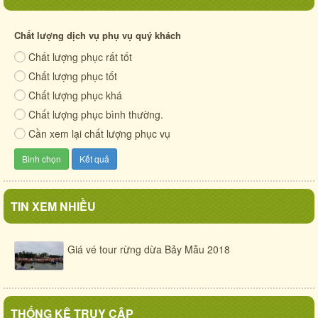
Ẩm thực chợ phiên Hội An thế kỷ XIX
Xã Cẩm Thanh chung sức ươm mầm phần I
Chất lượng dịch vụ phụ vụ quý khách
Chất lượng phục rất tốt
Cuộc sống quê xưa
Chất lượng phục tốt
Cẩm Thanh - mảnh đất anh hùng
Chất lượng phục khá
Chất lượng phục bình thường.
Cần xem lại chất lượng phục vụ
TIN XEM NHIỀU
Giá vé tour rừng dừa Bảy Mẫu 2018
THỐNG KÊ TRUY CẬP