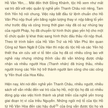
Hồ Văn Yên,… Mãi đến thời Đồng Khánh, tộc Hồ xem như mất
vai trò đối với việc quản lý nghề yến Thanh Châu nói riêng, Tam
tỉnh Yến hộ nói chung. Việc này bắt đầu từ lệnh chuẩn cho Hồ
Văn Phú nộp thuế yến bằng ngân lượng thay vì nộp bằng tổ yến
như trước đây và cũng trong thời gian này đã có sự nhúng tay
của người Pháp, họ đã chuyển từ hình thức giao yến hộ cho một
tổ chức quản lý khai thác sang hình thức đấu thầu rồi nộp thuế.
Theo tờ trình bẩm của Hồ Văn Trứ và Hồ Văn Phú lên quan
Công sứ Nam Ngãi ở Cửa Hàn thì mặc dù tộc Hồ và các Yến hộ
thiết tha xin cứu xét vì tổ tiên của họ đã có nhiều công lao với
nghề này nhưng những thỉnh cầu đó vẫn không được chấp
nhận và nhiều người Hoa
(Thanh nhân)
đã trúng thầu, nhiều
người trong các Yến hộ trở thành người làm công cho các công
ty Yến thuế của Hoa Kiều.
Hiện nay, khi nói đến nghề yến Thanh Châu, nhiều người, nhiều
sách vở vẫn nhắc đến vai trò của họ Hồ, một tộc họ đã có nhiều
đóng góp vào việc hình thành và phát triển của nghề yến trong
giai đoạn trị vì của triều Nguyễn. Những ngôi mộ tổ của tộc Hồ
(5)
từ Hồ Văn Hòa đến các hậu duệ
của ông vẫn được tộc họ và