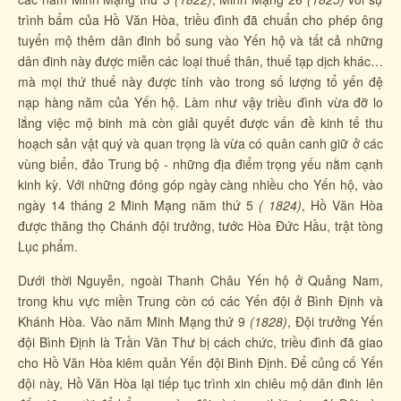
trình bẩm của Hồ Văn Hòa, triều đình đã chuẩn cho phép ông
tuyển mộ thêm dân đinh bổ sung vào Yến hộ và tất cả những
dân đinh này được miễn các loại thuế thân, thuế tạp dịch khác…
mà mọi thứ thuế này được tính vào trong số lượng tổ yến đệ
nạp hàng năm của Yến hộ. Làm như vậy triều đình vừa đỡ lo
lắng việc mộ binh mà còn giải quyết được vấn đề kinh tế thu
hoạch sản vật quý và quan trọng là vừa có quân canh giữ ở các
vùng biển, đảo Trung bộ - những địa điểm trọng yếu nằm cạnh
kinh kỳ. Với những đóng góp ngày càng nhiều cho Yến hộ, vào
ngày 14 tháng 2 Minh Mạng năm thứ 5
( 1824)
, Hồ Văn Hòa
được thăng thọ Chánh đội trưởng, tước Hòa Đức Hầu, trật tòng
Lục phẩm.
Dưới thời Nguyễn, ngoài Thanh Châu Yến hộ ở Quảng Nam,
trong khu vực miền Trung còn có các Yến đội ở Bình Định và
Khánh Hòa. Vào năm Minh Mạng thứ 9
(1828)
, Đội trưởng Yến
đội Bình Định là Trần Văn Thư bị cách chức, triều đình đã giao
cho Hồ Văn Hòa kiêm quản Yến đội Bình Định. Để củng cố Yến
đội này, Hồ Văn Hòa lại tiếp tục trình xin chiêu mộ dân đinh lên