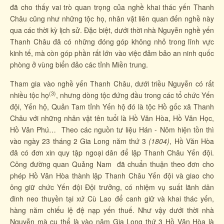
đã cho thấy vai trò quan trọng của nghề khai thác yến Thanh
Châu cũng như những tộc họ, nhân vật liên quan đến nghề này
qua các thời kỳ lịch sử. Đặc biệt, dưới thời nhà Nguyễn nghề yến
Thanh Châu đã có những đóng góp không nhỏ trong lĩnh vực
kinh tế, mà còn góp phần rất lớn vào việc đảm bảo an ninh quốc
phòng ở vùng biển đảo các tỉnh Miền trung.
Tham gia vào nghề yến Thanh Châu, dưới triều Nguyễn có rất
(3)
nhiều tộc họ
, nhưng dòng tộc đứng đầu trong các tổ chức Yến
đội, Yến hộ, Quản Tam tỉnh Yến hộ đó là tộc Hồ gốc xã Thanh
Châu với những nhân vật tên tuổi là Hồ Văn Hòa, Hồ Văn Học,
Hồ Văn Phú… Theo các nguồn tư liệu Hán - Nôm hiện tồn thì
vào ngày 23 tháng 2 Gia Long năm thứ 3
(1804)
, Hồ Văn Hòa
đã có đơn xin quy tập ngoại dân để lập Thanh Châu Yến đội.
Công đường quan Quảng Nam đã chuẩn thuận theo đơn cho
phép Hồ Văn Hòa thành lập Thanh Châu Yến đội và giao cho
ông giữ chức Yến đội Đội trưởng, có nhiệm vụ suất lãnh dân
đinh neo thuyền tại xứ Cù Lao để canh giữ và khai thác yến,
hàng năm chiếu lệ đệ nạp yến thuế. Như vậy dưới thời nhà
Nguyễn mà cụ thể là vào năm Gia Long thứ 3 Hồ Văn Hòa là