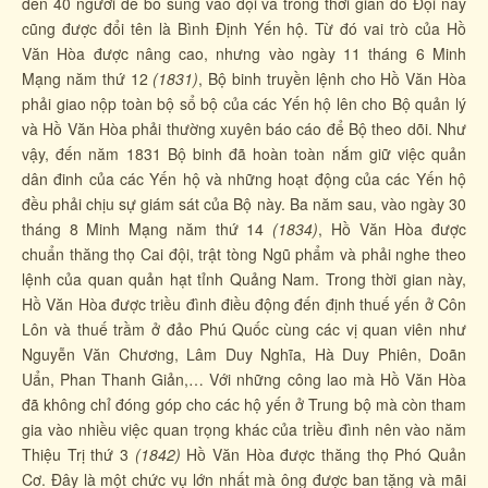
đến 40 người để bổ sung vào đội và trong thời gian đó Đội này
cũng được đổi tên là Bình Định Yến hộ. Từ đó vai trò của Hồ
Văn Hòa được nâng cao, nhưng vào ngày 11 tháng 6 Minh
Mạng năm thứ 12
(1831)
, Bộ binh truyền lệnh cho Hồ Văn Hòa
phải giao nộp toàn bộ sổ bộ của các Yến hộ lên cho Bộ quản lý
và Hồ Văn Hòa phải thường xuyên báo cáo để Bộ theo dõi. Như
vậy, đến năm 1831 Bộ binh đã hoàn toàn nắm giữ việc quản
dân đinh của các Yến hộ và những hoạt động của các Yến hộ
đều phải chịu sự giám sát của Bộ này. Ba năm sau, vào ngày 30
tháng 8 Minh Mạng năm thứ 14
(1834)
, Hồ Văn Hòa được
chuẩn thăng thọ Cai đội, trật tòng Ngũ phẩm và phải nghe theo
lệnh của quan quản hạt tỉnh Quảng Nam. Trong thời gian này,
Hồ Văn Hòa được triều đình điều động đến định thuế yến ở Côn
Lôn và thuế trầm ở đảo Phú Quốc cùng các vị quan viên như
Nguyễn Văn Chương, Lâm Duy Nghĩa, Hà Duy Phiên, Doãn
Uẩn, Phan Thanh Giản,… Với những công lao mà Hồ Văn Hòa
đã không chỉ đóng góp cho các hộ yến ở Trung bộ mà còn tham
gia vào nhiều việc quan trọng khác của triều đình nên vào năm
Thiệu Trị thứ 3
(1842)
Hồ Văn Hòa được thăng thọ Phó Quản
Cơ. Đây là một chức vụ lớn nhất mà ông được ban tặng và mãi