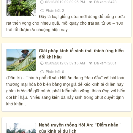
02/12/2012 02:39:25 PM
Đã xem: 3473
Phản hồi: 2
Đây là loại giống dừa mới dùng để uống nước
rất triển vọng cho nhiều quả, mỗi quầy cho trái sai từ 60 – 100
trái rất được ưa chuộng hiện nay.
Giải pháp kinh tế sinh thái thích ứng biến
đổi khí hậu
05/09/2012 09:59:15 AM
Đã xem: 2061
Phản hồi: 0
(Dân trí) - Thành phố di sản Hội An đang “đau đầu” với bài toán
thương mại hóa bờ biển bằng mọi giá để kéo kinh tế đi lên hay
ghìm bước để giữ mình, phát triển bền vững, thích ứng với biến
đổi khí hậu. Nhiều sáng kiến đã nảy sinh trong phút quyết định
khó khăn…
Nghề truyền thống Hội An: “Điểm nhấn”
của kinh tế du lịch