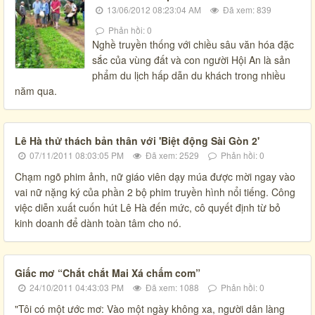
13/06/2012 08:23:04 AM
Đã xem: 839
Phản hồi: 0
Nghề truyền thống với chiều sâu văn hóa đặc
sắc của vùng đất và con người Hội An là sản
phẩm du lịch hấp dẫn du khách trong nhiều
năm qua.
Lê Hà thử thách bản thân với 'Biệt động Sài Gòn 2'
07/11/2011 08:03:05 PM
Đã xem: 2529
Phản hồi: 0
Chạm ngõ phim ảnh, nữ giáo viên dạy múa được mời ngay vào
vai nữ nặng ký của phần 2 bộ phim truyền hình nổi tiếng. Công
việc diễn xuất cuốn hút Lê Hà đến mức, cô quyết định từ bỏ
kinh doanh để dành toàn tâm cho nó.
Giấc mơ “Chắt chắt Mai Xá chấm com”
24/10/2011 04:43:03 PM
Đã xem: 1088
Phản hồi: 0
"Tôi có một ước mơ: Vào một ngày không xa, người dân làng