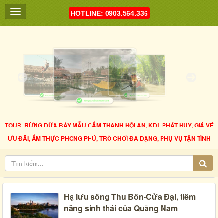
HOTLINE: 0903.564.336
TOUR RỪNG DỪA BẢY MẪU CẨM THANH HỘI AN, KDL PHÁT HUY, GIÁ VÉ
ƯU ĐÃI, ẨM THỰC PHONG PHÚ, TRÒ CHƠI ĐA DẠNG, PHỤ VỤ TẬN TÌNH
Hạ lưu sông Thu Bồn-Cửa Đại, tiềm
năng sinh thái của Quảng Nam