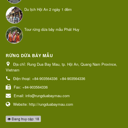
Du lịch Hội An 2 ngày 1 đêm
Tour rừng dừa bảy mẫu Phát Huy
RỪNG DỪA BẢY MẪU
Địa chỉ:
Rung Dua Bay Mau, tp. Hội An, Quang Nam Province,
Vietnam
Điện thoại:
+84-903564336
+84-903564336
Fax:
+84-903564336
Email:
info@rungduabaymau.com
Website:
http://rungduabaymau.com
Đang truy cập: 18