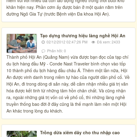
niềm vui với nhiều bà con lao động nghèo trong thời buổi khó
khăn hiện nay. Phần cơm ấy được bán ở một quán nằm trên
đường Ngô Gia Tự (trước Bệnh viện Đa khoa Hội An).
Tạo dựng thương hiệu làng nghề Hội An
02/12/2012 02:47:26 PM
Đã xem: 2433
Phản hồi: 0
Thành phố Hội An (Quảng Nam) vừa được bạn đọc của tạp chí
du lịch hàng đầu Mỹ - Conde Nast Traveler bình chọn vào tốp
10 thành phố du lịch hàng đầu châu Á. Thêm một lần nữa, Hội
An được vinh danh trong niềm tự hào của người dân phố cổ. Về
Hội An, đi trong dòng di sản này, dễ cảm nhận nhiều giá trị văn
hóa được kết tinh từ những tâm hồn chân chất. Và cũng nhận
ra, ngoài những giá trị vốn có về phố cổ, thì những làng nghề
truyền thống bao đời ở đây cũng là thế mạnh làm nên một Hội
An khác trong lòng du khách.
Trồng dừa xiêm dây cho thu nhập cao