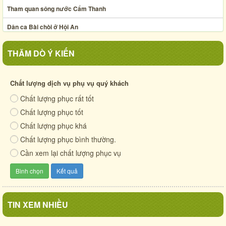
Tham quan sông nước Cẩm Thanh
Dân ca Bài chòi ở Hội An
Nghệ thuật xếp lá dừa
THĂM DÒ Ý KIẾN
Ẩm thực chợ phiên Hội An thế kỷ XIX
Xã Cẩm Thanh chung sức ươm mầm phần I
Chất lượng dịch vụ phụ vụ quý khách
Chất lượng phục rất tốt
Cuộc sống quê xưa
Chất lượng phục tốt
Cẩm Thanh - mảnh đất anh hùng
Chất lượng phục khá
Chất lượng phục bình thường.
Cần xem lại chất lượng phục vụ
TIN XEM NHIỀU