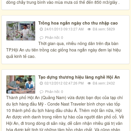
dòng chảy trung bình vào mùa mưa có thể đến 850 m3/giây .
Trồng hoa ngắn ngày cho thu nhập cao
24/01/2013 09:13:27 AM
Đã xem: 5829
Phản hồi: 0
Thời gian qua, nhiều nông dân trên địa bàn
TP.Hội An ưu tiên trồng các giống hoa ngắn ngày đem lại hiệu
quả kinh tế cao.
Tạo dựng thương hiệu làng nghề Hội An
02/12/2012 02:47:26 PM
Đã xem: 2432
Phản hồi: 0
Thành phố Hội An (Quảng Nam) vừa được bạn đọc của tạp chí
du lịch hàng đầu Mỹ - Conde Nast Traveler bình chọn vào tốp
10 thành phố du lịch hàng đầu châu Á. Thêm một lần nữa, Hội
An được vinh danh trong niềm tự hào của người dân phố cổ. Về
Hội An, đi trong dòng di sản này, dễ cảm nhận nhiều giá trị văn
hóa được kết tinh từ những tâm hồn chân chất. Và cũng nhận