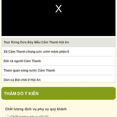
Tour Rừng Dừa Bảy Mẫu Cẩm Thanh Hội An
Xã Cẩm Thanh chung sức ươm mầm phần II
Đất và người Cẩm Thanh
Tham quan sông nước Cẩm Thanh
Dân ca Bài chòi ở Hội An
Nghệ thuật xếp lá dừa
THĂM DÒ Ý KIẾN
Ẩm thực chợ phiên Hội An thế kỷ XIX
Xã Cẩm Thanh chung sức ươm mầm phần I
Chất lượng dịch vụ phụ vụ quý khách
Chất lượng phục rất tốt