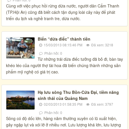
Cùng với việc phục hồi rừng dừa nước, người dân Cẩm Thanh
(TP.Hội An) cũng đã biết cách tận dụng loài cây này để phát
triển du lịch và nghề tranh tre, dừa nước.
Biến “dừa điếc” thành tiền
15/03/2013 08:15:46 PM
Đã xem: 3218
Phản hồi: 0
Từ những trái dừa điếc tưởng đã bỏ đi, bàn tay
khéo léo của người thợ tài hoa đã biến chúng thành những sản
phẩm mỹ nghệ có giá trị cao.
Hạ lưu sông Thu Bồn-Cửa Đại, tiềm năng
sinh thái của Quảng Nam
02/03/2013 01:58:35 PM
Đã xem: 3797
Phản hồi: 0
Sông có độ dốc lớn, hàng năm thường xuyên có lũ xuất hiện,
gây ngập lụt và xói lỡ ở nhiều nơi. Lưu lượng khá lớn, lưu lượng