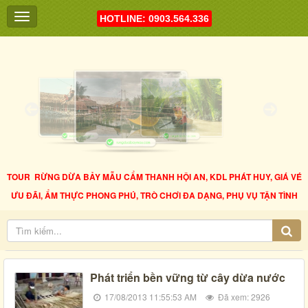
HOTLINE: 0903.564.336
TOUR RỪNG DỪA BẢY MẪU CẨM THANH HỘI AN, KDL PHÁT HUY, GIÁ VÉ
ƯU ĐÃI, ẨM THỰC PHONG PHÚ, TRÒ CHƠI ĐA DẠNG, PHỤ VỤ TẬN TÌNH
Phát triển bền vững từ cây dừa nước
17/08/2013 11:55:53 AM
Đã xem: 2926