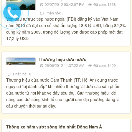
02/07/2012 03:42:07 PM
Đã xem: 1368
Phản hồi: 0
Vốn đầu tư trực tiếp nước ngoài (FDI) đăng ký vào Việt Nam
năm 2010 đã đạt con số khá ấn tượng 18,6 tỷ USD, bằng 82,2%
cùng kỳ năm 2009, trong đó lượng vốn được cấp phép mới đạt
17,2 tỷ USD.
Thương hiệu dừa nước
26/06/2012 11:37:22 AM
Đã xem: 1409
Phản hồi: 0
Thương hiệu dừa nước Cẩm Thanh (TP. Hội An) đứng trước
nguy cơ “bị đánh cắp” khi nhiều thương lái đưa các sản phẩm
dừa nước từ nơi khác về đây tiêu thụ. Giữ “thương hiệu” để
nâng cao đời sống kinh tế cho người dân địa phương đang là
câu chuyện thời sự tại đây.
Thông xe hầm vượt sông lớn nhất Đông Nam Á