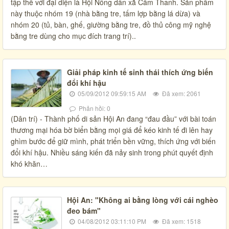
tập thể với đại diện là Hội Nông dân xã Cẩm Thanh. Sản phẩm
này thuộc nhóm 19 (nhà bằng tre, tấm lợp bằng lá dừa) và
nhóm 20 (tủ, bàn, ghế, giường bằng tre, đồ thủ công mỹ nghệ
bằng tre dùng cho mục đích trang trí)..
Giải pháp kinh tế sinh thái thích ứng biến
đổi khí hậu
05/09/2012 09:59:15 AM
Đã xem: 2061
Phản hồi: 0
(Dân trí) - Thành phố di sản Hội An đang “đau đầu” với bài toán
thương mại hóa bờ biển bằng mọi giá để kéo kinh tế đi lên hay
ghìm bước để giữ mình, phát triển bền vững, thích ứng với biến
đổi khí hậu. Nhiều sáng kiến đã nảy sinh trong phút quyết định
khó khăn…
Hội An: "Không ai bằng lòng với cái nghèo
đeo bám"
04/08/2012 03:11:10 PM
Đã xem: 1518