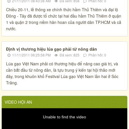
21/11/2011 08:43:38 AM
Đã xem: 858
Phản hồi: 0
Chiều 20-11, lễ thông xe chính thức hầm Thủ Thiêm và đại lộ
Đông - Tây đã được tổ chức tại hai đầu hầm Thủ Thiêm ở quận
1 và quận 2 trong niềm hân hoan của người dân TP.HCM và cả
nước.
Định vị thương hiệu lúa gạo phải từ nông dân
11/11/2011 06:25:58 PM
Đã xem: 825
Phản hồi: 0
Lúa gạo Việt Nam phải có thương hiệu để nâng cao giá trị, và
cần bắt đầu từ nông dân, là tựu trung ý kiến tại hội thảo mới
đây, trong khuôn khổ Festival Lúa gạo Việt Nam lần hai ở Sóc
Trăng.
VIDEO HỘI AN
Unable to find the video