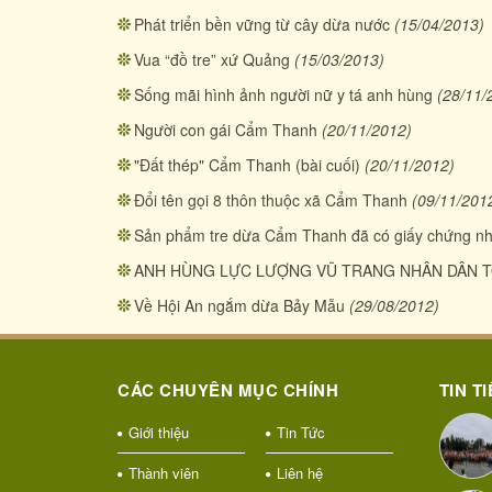
Phát triển bền vững từ cây dừa nước
(15/04/2013)
Vua “đồ tre” xứ Quảng
(15/03/2013)
Sống mãi hình ảnh người nữ y tá anh hùng
(28/11/
Người con gái Cẩm Thanh
(20/11/2012)
"Đất thép" Cẩm Thanh (bài cuối)
(20/11/2012)
Đổi tên gọi 8 thôn thuộc xã Cẩm Thanh
(09/11/201
Sản phẩm tre dừa Cẩm Thanh đã có giấy chứng nhậ
ANH HÙNG LỰC LƯỢNG VŨ TRANG NHÂN DÂN 
Về Hội An ngắm dừa Bảy Mẫu
(29/08/2012)
CÁC CHUYÊN MỤC CHÍNH
TIN T
Giới thiệu
Tin Tức
Thành viên
Liên hệ