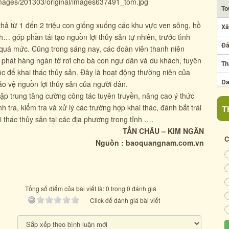
To
 từ 1 đến 2 triệu con giống xuống các khu vực ven sông, hồ
Xã
… góp phần tái tạo nguồn lợi thủy sản tự nhiên, trước tình
Đấ
ắt quá mức. Cũng trong sáng nay, các đoàn viên thanh niên
phát hàng ngàn tờ rơi cho bà con ngư dân và du khách, tuyên
Th
ộc để khai thác thủy sản. Đây là hoạt động thường niên của
Dâ
 vệ nguồn lợi thủy sản của người dân.
ập trung tăng cường công tác tuyên truyền, nâng cao ý thức
Ng
 tra, kiểm tra và xử lý các trường hợp khai thác, đánh bắt trái
T
i thác thủy sản tại các địa phương trong tỉnh ….
Ẩm
TẤN CHÂU – KIM NGÂN
Xã
C
Nguồn : baoquangnam.com.vn
Cu
Cẩ
Tổng số điểm của bài viết là: 0 trong 0 đánh giá
Click để đánh giá bài viết