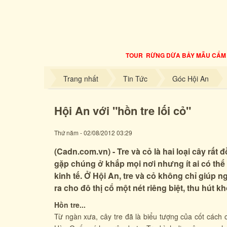
TOUR RỪNG DỪA BẢY MẪU CẨM TH
Trang nhất
Tin Tức
Góc Hội An
Hội An với "hồn tre lối cỏ"
Thứ năm - 02/08/2012 03:29
(Cadn.com.vn) - Tre và cỏ là hai loại cây rất
gặp chúng ở khắp mọi nơi nhưng ít ai có thể n
kinh tế. Ở Hội An, tre và cỏ không chỉ giúp
ra cho đô thị cổ một nét riêng biệt, thu hút 
Hồn tre...
Từ ngàn xưa, cây tre đã là biểu tượng của cốt cách