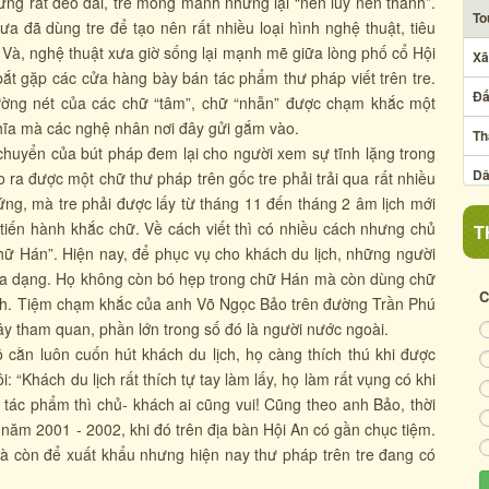
ng rất dẻo dai, tre mỏng manh nhưng lại “nên lũy nên thành”.
To
 đã dùng tre để tạo nên rất nhiều loại hình nghệ thuật, tiêu
ất. Và, nghệ thuật xưa giờ sống lại mạnh mẽ giữa lòng phố cổ Hội
Xã
t gặp các cửa hàng bày bán tác phẩm thư pháp viết trên tre.
Đấ
ờng nét của các chữ “tâm”, chữ “nhẫn” được chạm khắc một
ghĩa mà các nghệ nhân nơi đây gửi gắm vào.
Th
 chuyển của bút pháp đem lại cho người xem sự tĩnh lặng trong
Dâ
o ra được một chữ thư pháp trên gốc tre phải trải qua rất nhiều
ứng, mà tre phải được lấy từ tháng 11 đến tháng 2 âm lịch mới
Ng
tiến hành khắc chữ. Về cách viết thì có nhiều cách nhưng chủ
T
g chữ Hán”. Hiện nay, để phục vụ cho khách du lịch, những người
Ẩm
ất đa dạng. Họ không còn bó hẹp trong chữ Hán mà còn dùng chữ
Xã
C
ách. Tiệm chạm khắc của anh Võ Ngọc Bảo trên đường Trần Phú
ây tham quan, phần lớn trong số đó là người nước ngoài.
Cu
cằn luôn cuốn hút khách du lịch, họ càng thích thú khi được
Cẩ
: “Khách du lịch rất thích tự tay làm lấy, họ làm rất vụng có khi
tác phẩm thì chủ- khách ai cũng vui! Cũng theo anh Bảo, thời
ừ năm 2001 - 2002, khi đó trên địa bàn Hội An có gần chục tiệm.
à còn để xuất khẩu nhưng hiện nay thư pháp trên tre đang có