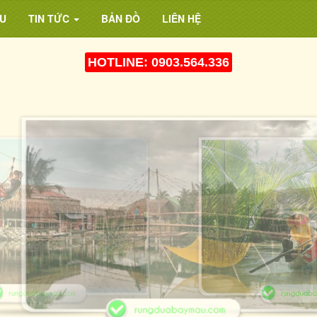
U
TIN TỨC
BẢN ĐỒ
LIÊN HỆ
HOTLINE: 0903.564.336