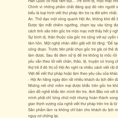
Hàn Quốc có hoa râm bụt... Tre bình dị, mộc mạc như
Chính vì những phẩm chất đáng quý đó nên người xưa
biểu là loại hình viết thư pháp lên tre ra đời sớm nh
An. Thử dạo một vòng quanh Hội An, không khó để bắ
Được tận mắt chiêm ngưỡng, chạm tay vào từng đư
cách tinh xảo trên gốc tre mộc mạc mới thấy hết ý n
Sự bình dị, thân thuộc của gốc tre cộng với sự uyển
tâm hồn. Một nghệ nhân diễn giải với tôi rằng: “Để tạ
công đoạn. Trước tiên phải chọn gốc tre già có thế đ
làm được. Sau đó đem xử lý để tre không bị mốc rồi 
yếu vẫn theo lối viết chân, thảo, lệ, truyện có tron
thợ trẻ ở đô thị cổ Hội An nghĩ ra nhiều cách viết r
Việt để viết thư pháp hoặc làm theo yêu cầu của kh
- Hội An hằng ngày đón rất nhiều khách du lịch đến đ
Những nét chữ mềm mại được khắc trên gốc tre khô 
cầm đồ nghề khắc tên mình lên tre. Anh Bảo nói với tôi
mình phải chỉ từng chút một nhưng hoàn thành xong 
gian thịnh vượng của nghề viết thư pháp trên tre là t
Sản phẩm làm ra không chỉ bán cho khách du lịch m
nguy cơ chững lại.