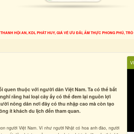
ANH HỘI AN, KDL PHÁT HUY, GIÁ VÉ ƯU ĐÃI, ẨM THỰC PHONG PHÚ, TRÒ 
V
 đỗi quen thuộc với người dân Việt Nam. Ta có thể bắt
ghĩ rằng hai loại cây ấy có thể đem lại nguồn lợi
 người nông dân nơi đây có thu nhập cao mà còn tạo
không ít khách du lịch đến tham quan.
 con người Việt Nam. Ví như người Nhật có hoa anh đào, người