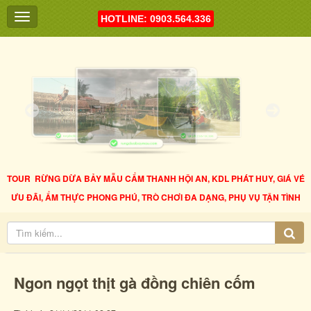
HOTLINE: 0903.564.336
TOUR RỪNG DỪA BẢY MẪU CẨM THANH HỘI AN, KDL PHÁT HUY, GIÁ VÉ
ƯU ĐÃI, ẨM THỰC PHONG PHÚ, TRÒ CHƠI ĐA DẠNG, PHỤ VỤ TẬN TÌNH
Ngon ngọt thịt gà đồng chiên cốm