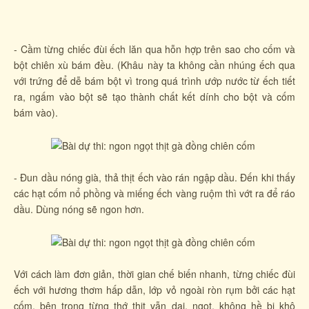
- Cầm từng chiếc đùi ếch lăn qua hỗn hợp trên sao cho cốm và
bột chiên xù bám đều. (Khâu này ta không cần nhúng ếch qua
với trứng để dễ bám bột vì trong quá trình ướp nước từ ếch tiết
ra, ngấm vào bột sẽ tạo thành chất kết dính cho bột và cốm
bám vào).
- Đun dầu nóng già, thả thịt ếch vào rán ngập dầu. Đến khi thấy
các hạt cốm nổ phồng và miếng ếch vàng ruộm thì vớt ra để ráo
dầu. Dùng nóng sẽ ngon hơn.
Với cách làm đơn giản, thời gian chế biến nhanh, từng chiếc đùi
ếch với hương thơm hấp dẫn, lớp vỏ ngoài ròn rụm bởi các hạt
cốm, bên trong từng thớ thịt vẫn dai, ngọt, không hề bị khô