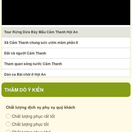
Tour Rừng Dừa Bảy Mẫu Cẩm Thanh Hội An
Xã Cẩm Thanh chung sức ươm mầm phần II
Đất và người Cẩm Thanh
Tham quan sông nước Cẩm Thanh
Dân ca Bài chòi ở Hội An
Nghệ thuật xếp lá dừa
THĂM DÒ Ý KIẾN
Ẩm thực chợ phiên Hội An thế kỷ XIX
Xã Cẩm Thanh chung sức ươm mầm phần I
Chất lượng dịch vụ phụ vụ quý khách
Chất lượng phục rất tốt
Cuộc sống quê xưa
Chất lượng phục tốt
Cẩm Thanh - mảnh đất anh hùng
Chất lượng phục khá