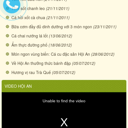
Tôm sốt chanh leo
(21/11/2011)
Cá hồi xốt cà chua
(21/11/2011)
Bữa cơm đầy đủ dinh dưỡng với 3 món ngon
(23/11/2011)
Cá chai nướng lá lốt
(13/06/2012)
Ẩm thực đường phố
(18/06/2012)
Món ngon vùng biển: Cá cu đặc sản Hội An
(28/06/2012)
Về Hội An thưởng thức bánh đập
(05/07/2012)
Hương vị rau Trà Quế
(05/07/2012)
VIDEO HỘI AN
Unable to find the video