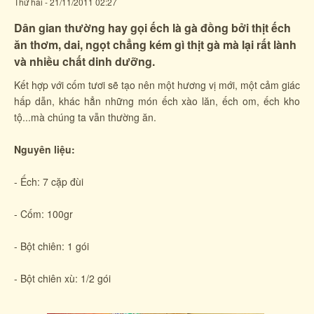
Thứ hai - 21/11/2011 02:27
Dân gian thường hay gọi ếch là gà đồng bởi thịt ếch
ăn thơm, dai, ngọt chẳng kém gì thịt gà mà lại rất lành
và nhiều chất dinh dưỡng.
Kết hợp với cốm tươi sẽ tạo nên một hương vị mới, một cảm giác
hấp dẫn, khác hẳn những món ếch xào lăn, ếch om, ếch kho
tộ...mà chúng ta vẫn thường ăn.
Nguyên liệu:
- Ếch: 7 cặp đùi
- Cốm: 100gr
- Bột chiên: 1 gói
- Bột chiên xù: 1/2 gói