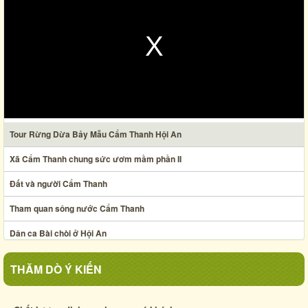
Tour Rừng Dừa Bảy Mẫu Cẩm Thanh Hội An
Xã Cẩm Thanh chung sức ươm mầm phần II
Đất và người Cẩm Thanh
Tham quan sông nước Cẩm Thanh
Dân ca Bài chòi ở Hội An
Nghệ thuật xếp lá dừa
THĂM DÒ Ý KIẾN
Ẩm thực chợ phiên Hội An thế kỷ XIX
Xã Cẩm Thanh chung sức ươm mầm phần I