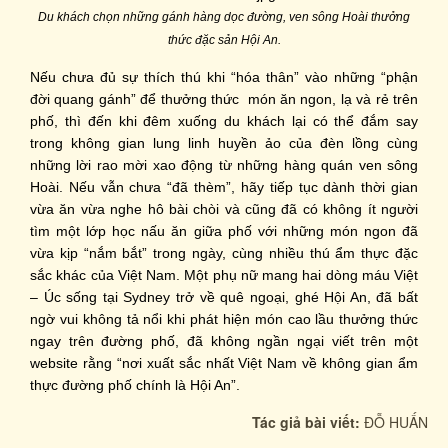
Du khách chọn những gánh hàng dọc đường, ven sông Hoài thưởng
thức đặc sản Hội An.
Nếu chưa đủ sự thích thú khi “hóa thân” vào những “phận
đời quang gánh” để thưởng thức món ăn ngon, lạ và rẻ trên
phố, thì đến khi đêm xuống du khách lại có thể đắm say
trong không gian lung linh huyền ảo của đèn lồng cùng
những lời rao mời xao động từ những hàng quán ven sông
Hoài. Nếu vẫn chưa “đã thèm”, hãy tiếp tục dành thời gian
vừa ăn vừa nghe hô bài chòi và cũng đã có không ít người
tìm một lớp học nấu ăn giữa phố với những món ngon đã
vừa kịp “nắm bắt” trong ngày, cùng nhiều thú ẩm thực đặc
sắc khác của Việt Nam. Một phụ nữ mang hai dòng máu Việt
– Úc sống tại Sydney trở về quê ngoại, ghé Hội An, đã bất
ngờ vui không tả nổi khi phát hiện món cao lầu thưởng thức
ngay trên đường phố, đã không ngần ngại viết trên một
website rằng “nơi xuất sắc nhất Việt Nam về không gian ẩm
thực đường phố chính là Hội An”.
Tác giả bài viết:
ĐỖ HUẤN