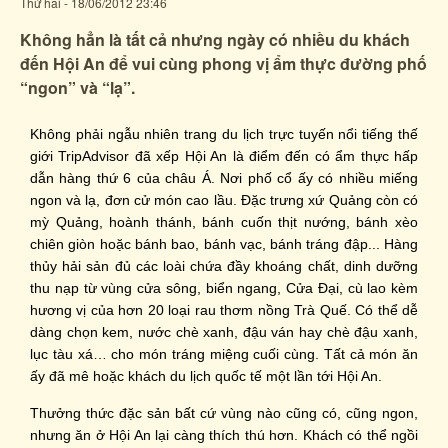
Thứ hai - 18/06/2012 23:46
Không hẳn là tất cả nhưng ngày có nhiều du khách
đến Hội An để vui cùng phong vị ẩm thực đường phố
“ngon” và “lạ”.
Không phải ngẫu nhiên trang du lịch trực tuyến nổi tiếng thế
giới TripAdvisor đã xếp Hội An là điểm đến có ẩm thực hấp
dẫn hàng thứ 6 của châu Á. Nơi phố cổ ấy có nhiều miếng
ngon và lạ, đơn cử món cao lầu. Đặc trưng xứ Quảng còn có
mỳ Quảng, hoành thánh, bánh cuốn thịt nướng, bánh xèo
chiên giòn hoặc bánh bao, bánh vạc, bánh tráng đập... Hàng
thủy hải sản đủ các loài chứa đầy khoáng chất, dinh dưỡng
thu nạp từ vùng cửa sông, biển ngang, Cửa Đại, cù lao kèm
hương vị của hơn 20 loại rau thơm nồng Trà Quế. Có thể dễ
dàng chọn kem, nước chè xanh, đậu ván hay chè đậu xanh,
lục tàu xá… cho món tráng miệng cuối cùng. Tất cả món ăn
ấy đã mê hoặc khách du lịch quốc tế một lần tới Hội An.
Thưởng thức đặc sản bất cứ vùng nào cũng có, cũng ngon,
nhưng ăn ở Hội An lại càng thích thú hơn. Khách có thể ngồi