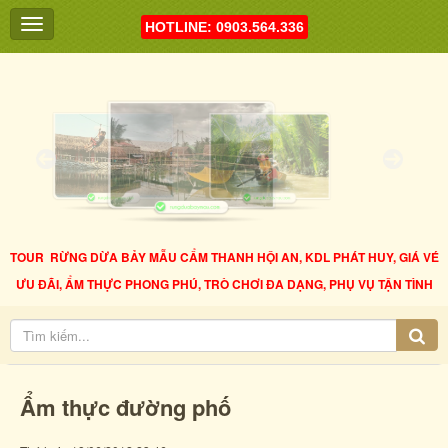
HOTLINE: 0903.564.336
TOUR RỪNG DỪA BẢY MẪU CẨM THANH HỘI AN, KDL PHÁT HUY, GIÁ VÉ
ƯU ĐÃI, ẨM THỰC PHONG PHÚ, TRÒ CHƠI ĐA DẠNG, PHỤ VỤ TẬN TÌNH
Ẩm thực đường phố