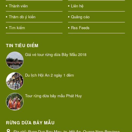
Thành viên
Liên hệ
Thăm dò ý kiến
Quảng cáo
Tìm kiếm
Rss Feeds
TIN TIÊU ĐIỂM
Giá vé tour rừng dừa Bảy Mẫu 2018
Du lịch Hội An 2 ngày 1 đêm
Tour rừng dừa bảy mẫu Phát Huy
RỪNG DỪA BẢY MẪU
Địa chỉ:
Rung Dua Bay Mau, tp. Hội An, Quang Nam Province,