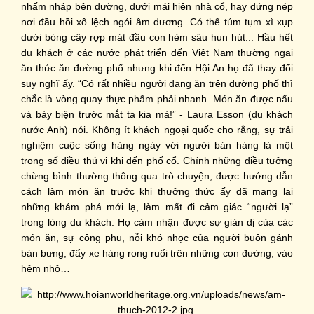
nhấm nháp bên đường, dưới mái hiên nhà cổ, hay đứng nép
nơi đầu hồi xô lệch ngói âm dương. Có thể túm tụm xì xụp
dưới bóng cây rợp mát đầu con hẻm sâu hun hút... Hầu hết
du khách ở các nước phát triển đến Việt Nam thường ngại
ăn thức ăn đường phố nhưng khi đến Hội An họ đã thay đổi
suy nghĩ ấy. “Có rất nhiều người đang ăn trên đường phố thì
chắc là vòng quay thực phẩm phải nhanh. Món ăn được nấu
và bày biện trước mắt ta kia mà!” - Laura Esson (du khách
nước Anh) nói. Không ít khách ngoại quốc cho rằng, sự trải
nghiệm cuộc sống hàng ngày với người bán hàng là một
trong số điều thú vị khi đến phố cổ. Chính những điều tưởng
chừng bình thường thông qua trò chuyện, được hướng dẫn
cách làm món ăn trước khi thưởng thức ấy đã mang lại
những khám phá mới lạ, làm mất đi cảm giác “người lạ”
trong lòng du khách. Họ cảm nhận được sự giản dị của các
món ăn, sự công phu, nỗi khó nhọc của người buôn gánh
bán bưng, đẩy xe hàng rong ruổi trên những con đường, vào
hẻm nhỏ…