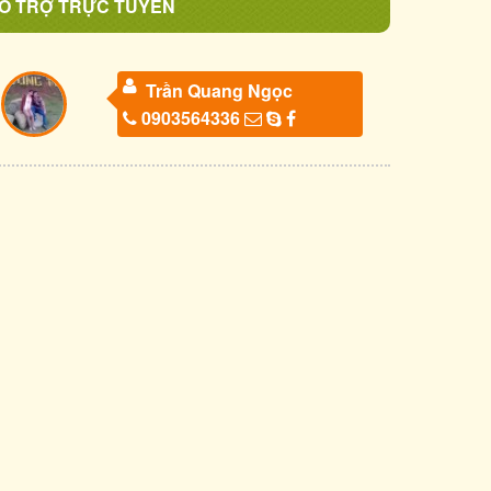
Ỗ TRỢ TRỰC TUYẾN
Trần Quang Ngọc
0903564336