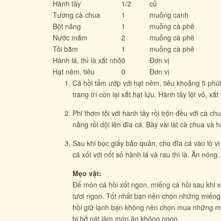
Hành tây
1/2
củ
Tương cà chua
1
muỗng canh
Bột năng
1
muỗng cà phê
Nước mắm
2
muỗng cà phê
Tỏi bằm
1
muỗng cà phê
Hành lá, thì là xắt nhỏ
0
Đơn vị
Hạt nêm, tiêu
0
Đơn vị
Cá hồi tẩm ướp với hạt nêm, tiêu khoảng 5 phút,
trang trí còn lại xắt hạt lựu. Hành tây lột vỏ, xắ
Phi thơm tỏi với hành tây rồi trộn đều với cà c
năng rồi dội lên đĩa cá. Bày vài lát cà chua và
Sau khi bọc giấy bảo quản, cho đĩa cá vào lò vi
cá xốt với nốt số hành lá và rau thì là. Ăn nóng.
Mẹo vặt:
Để món cá hồi xốt ngon, miếng cá hồi sau khi x
tươi ngon. Tốt nhất bạn nên chọn những miếng c
hồi giữ lạnh bạn không nên chọn mua những miế
bị bở nát làm món ăn không ngon.