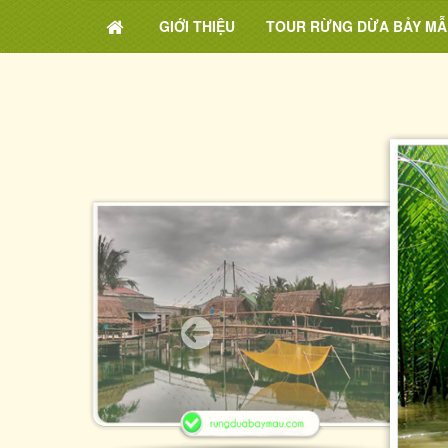
GIỚI THIỆU
TOUR RỪNG DỪA BẢY MẪ