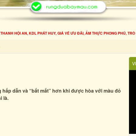
ANH HỘI AN, KDL PHÁT HUY, GIÁ VÉ ƯU ĐÃI, ẨM THỰC PHONG PHÚ, TRÒ 
V
g hấp dẫn và “bắt mắt” hơn khi được hòa với màu đỏ
 là.