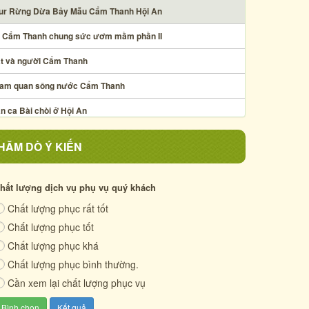
ur Rừng Dừa Bảy Mẫu Cẩm Thanh Hội An
 Cẩm Thanh chung sức ươm mầm phần II
t và người Cẩm Thanh
am quan sông nước Cẩm Thanh
n ca Bài chòi ở Hội An
hệ thuật xếp lá dừa
HĂM DÒ Ý KIẾN
 thực chợ phiên Hội An thế kỷ XIX
 Cẩm Thanh chung sức ươm mầm phần I
hất lượng dịch vụ phụ vụ quý khách
Chất lượng phục rất tốt
ộc sống quê xưa
Chất lượng phục tốt
m Thanh - mảnh đất anh hùng
Chất lượng phục khá
Chất lượng phục bình thường.
Cần xem lại chất lượng phục vụ