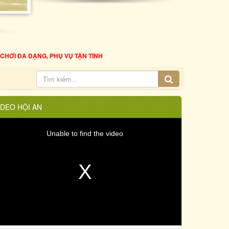
CHƠI ĐA DẠNG, PHỤ VỤ TẬN TÌNH
IDEO HỘI AN
Unable to find the video