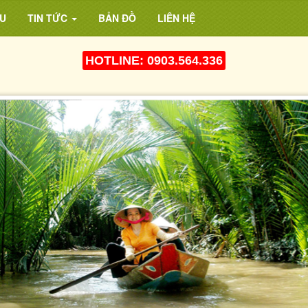
U
TIN TỨC
BẢN ĐỒ
LIÊN HỆ
HOTLINE: 0903.564.336