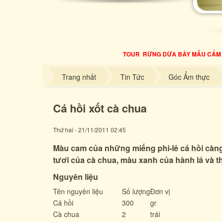
TOUR RỪNG DỪA BẢY MẪU CẨM TH
Trang nhất
Tin Tức
Góc Ẩm thực
Cá hồi xốt cà chua
Thứ hai - 21/11/2011 02:45
Màu cam của những miếng phi-lê cá hồi càn
tươi của cà chua, màu xanh của hành lá và thì
Nguyên liệu
Tên nguyên liệu
Số lượng
Đơn vị
Cá hồi
300
gr
Cà chua
2
trái