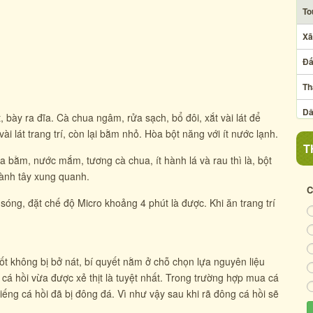
To
Xã
Đấ
Th
Dâ
 bày ra đĩa. Cà chua ngâm, rửa sạch, bổ đôi, xắt vài lát để
t vài lát trang trí, còn lại bằm nhỏ. Hòa bột năng với ít nước lạnh.
Ng
T
hua bằm, nước mắm, tương cà chua, ít hành lá và rau thì là, bột
Ẩm
 hành tây xung quanh.
Xã
C
 sóng, đặt chế độ Micro khoảng 4 phút là được. Khi ăn trang trí
Cu
Cẩ
ốt không bị bở nát, bí quyết nằm ở chỗ chọn lựa nguyên liệu
á hồi vừa được xẻ thịt là tuyệt nhất. Trong trường hợp mua cá
ng cá hồi đã bị đông đá. Vì như vậy sau khi rã đông cá hồi sẽ