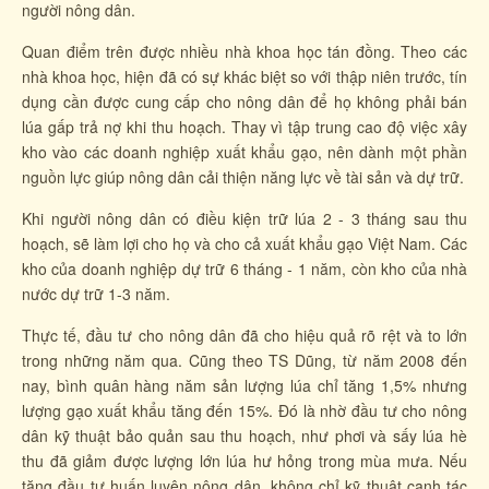
người nông dân.
Quan điểm trên được nhiều nhà khoa học tán đồng. Theo các
nhà khoa học, hiện đã có sự khác biệt so với thập niên trước, tín
dụng cần được cung cấp cho nông dân để họ không phải bán
lúa gấp trả nợ khi thu hoạch. Thay vì tập trung cao độ việc xây
kho vào các doanh nghiệp xuất khẩu gạo, nên dành một phần
nguồn lực giúp nông dân cải thiện năng lực về tài sản và dự trữ.
Khi người nông dân có điều kiện trữ lúa 2 - 3 tháng sau thu
hoạch, sẽ làm lợi cho họ và cho cả xuất khẩu gạo Việt Nam. Các
kho của doanh nghiệp dự trữ 6 tháng - 1 năm, còn kho của nhà
nước dự trữ 1-3 năm.
Thực tế, đầu tư cho nông dân đã cho hiệu quả rõ rệt và to lớn
trong những năm qua. Cũng theo TS Dũng, từ năm 2008 đến
nay, bình quân hàng năm sản lượng lúa chỉ tăng 1,5% nhưng
lượng gạo xuất khẩu tăng đến 15%. Đó là nhờ đầu tư cho nông
dân kỹ thuật bảo quản sau thu hoạch, như phơi và sấy lúa hè
thu đã giảm được lượng lớn lúa hư hỏng trong mùa mưa. Nếu
tăng đầu tư huấn luyện nông dân, không chỉ kỹ thuật canh tác