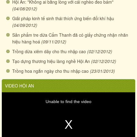
Hội An: "Không ai bằng lòng với cái nghèo đeo bám"
(04/08/2012)
Giải pháp kinh tế sinh thái thích ứng biến đổi khí hậu
(04/09/2012)
Sản phẩm tre dừa Cẩm Thanh đã có giấy chứng nhận nhãn
hiệu hàng hoá
(09/11/2012)
Trồng dừa xiêm dây cho thu nhập cao
(02/12/2012)
Tạo dựng thương hiệu làng nghề Hội An
(02/12/2012)
Trồng hoa ngắn ngày cho thu nhập cao
(23/01/2013)
VIDEO HỘI AN
Unable to find the video