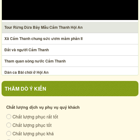
Tour Rừng Dừa Bảy Mẫu Cẩm Thanh Hội An
Xã Cẩm Thanh chung sức ươm mầm phần II
Đất và người Cẩm Thanh
Tham quan sông nước Cẩm Thanh
Dân ca Bài chòi ở Hội An
Nghệ thuật xếp lá dừa
THĂM DÒ Ý KIẾN
Ẩm thực chợ phiên Hội An thế kỷ XIX
Xã Cẩm Thanh chung sức ươm mầm phần I
Chất lượng dịch vụ phụ vụ quý khách
Chất lượng phục rất tốt
Cuộc sống quê xưa
Chất lượng phục tốt
Cẩm Thanh - mảnh đất anh hùng
Chất lượng phục khá