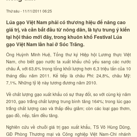
Thứ sáu - 11/11/2011 06:25
Lúa gạo Việt Nam phải có thương hiệu để nâng cao
giá trị, và cần bắt đầu từ nông dân, là tựu trung ý kiến
tại hội thảo mới đây, trong khuôn khổ Festival Lúa
gạo Việt Nam lần hai ở Sóc Trăng.
Ông Huỳnh Minh Huệ, Tổng thư ký Hiệp hội Lương thực Việt
Nam, cho biết gạo nước ta xuất khẩu chủ yếu sang các nước
châu Á, với 63,6% trong tổng khối lượng hơn 6,3 triệu tấn của 10
tháng đầu năm 2011. Kế tiếp là châu Phi: 24,8%, châu Mỹ:
7,1%. Những tỷ lệ này tương đương năm 2010.
Về chất lượng gạo xuất khẩu có sự thay đổi, so với cùng kỳ năm
2010, gạo trắng chất lượng trung bình tăng 164%; trong lúc gạo
trắng chất lượng cao và thấp đều giảm; còn các loại gạo thơm,
gạo đồ, nếp, tấm đều tăng.
Nghiên cứu về chuỗi giá trị gạo xuất khẩu, TS Võ Hùng Dũng,
GĐ Phòng Thương mại và Công nghiệp Việt Nam-Chi nhánh