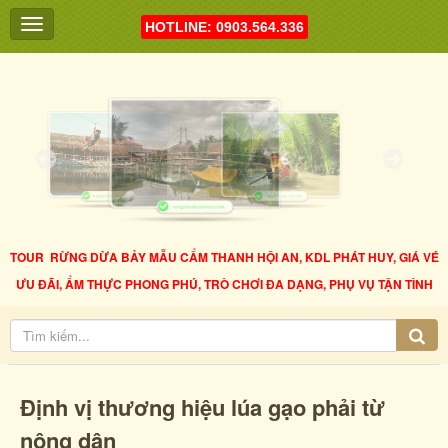
HOTLINE: 0903.564.336
TOUR RỪNG DỪA BẢY MẪU CẨM THANH HỘI AN, KDL PHÁT HUY, GIÁ VÉ
ƯU ĐÃI, ẨM THỰC PHONG PHÚ, TRÒ CHƠI ĐA DẠNG, PHỤ VỤ TẬN TÌNH
Định vị thương hiệu lúa gạo phải từ
nông dân