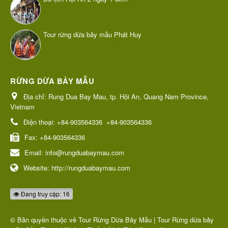
Tour rừng dừa bảy mẫu Phát Huy
RỪNG DỪA BẢY MẪU
Địa chỉ:
Rung Dua Bay Mau, tp. Hội An, Quang Nam Province,
Vietnam
Điện thoại:
+84-903564336
+84-903564336
Fax:
+84-903564336
Email:
info@rungduabaymau.com
Website:
http://rungduabaymau.com
Đang truy cập: 16
© Bản quyền thuộc về
Tour Rừng Dừa Bảy Mẫu | Tour Rừng dừa bảy