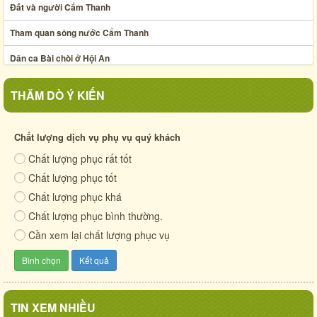
Đất và người Cẩm Thanh
Tham quan sông nước Cẩm Thanh
Dân ca Bài chòi ở Hội An
Nghệ thuật xếp lá dừa
THĂM DÒ Ý KIẾN
Ẩm thực chợ phiên Hội An thế kỷ XIX
Xã Cẩm Thanh chung sức ươm mầm phần I
Chất lượng dịch vụ phụ vụ quý khách
Chất lượng phục rất tốt
Cuộc sống quê xưa
Chất lượng phục tốt
Cẩm Thanh - mảnh đất anh hùng
Chất lượng phục khá
Chất lượng phục bình thường.
Cần xem lại chất lượng phục vụ
TIN XEM NHIỀU