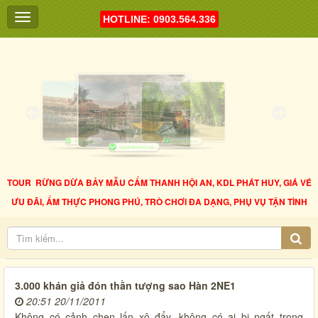
HOTLINE: 0903.564.336
TOUR RỪNG DỪA BẢY MẪU CẨM THANH HỘI AN, KDL PHÁT HUY, GIÁ VÉ
ƯU ĐÃI, ẨM THỰC PHONG PHÚ, TRÒ CHƠI ĐA DẠNG, PHỤ VỤ TẬN TÌNH
3.000 khán giả đón thần tượng sao Hàn 2NE1
20:51 20/11/2011
Không có cảnh chen lấn xô đẩy, không có ai bị ngất trong