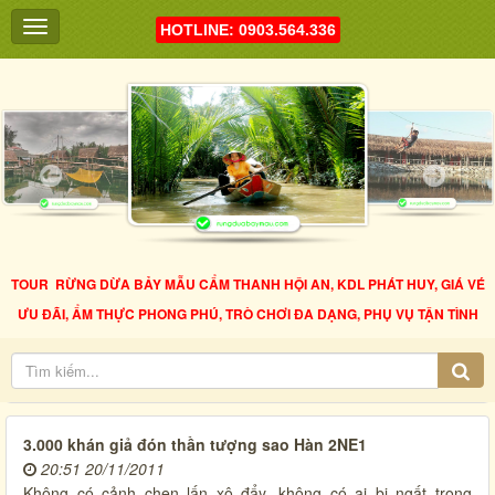
HOTLINE: 0903.564.336
TOUR RỪNG DỪA BẢY MẪU CẨM THANH HỘI AN, KDL PHÁT HUY, GIÁ VÉ
ƯU ĐÃI, ẨM THỰC PHONG PHÚ, TRÒ CHƠI ĐA DẠNG, PHỤ VỤ TẬN TÌNH
3.000 khán giả đón thần tượng sao Hàn 2NE1
20:51 20/11/2011
Không có cảnh chen lấn xô đẩy, không có ai bị ngất trong