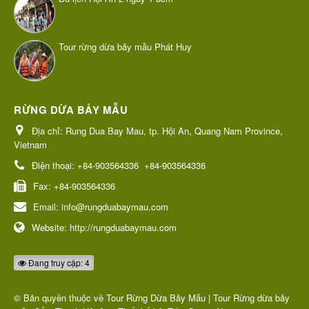
Tour rừng dừa bảy mẫu Phát Huy
RỪNG DỪA BẢY MẪU
Địa chỉ:
Rung Dua Bay Mau, tp. Hội An, Quang Nam Province,
Vietnam
Điện thoại:
+84-903564336
+84-903564336
Fax:
+84-903564336
Email:
info@rungduabaymau.com
Website:
http://rungduabaymau.com
Đang truy cập: 4
© Bản quyền thuộc về
Tour Rừng Dừa Bảy Mẫu | Tour Rừng dừa bảy