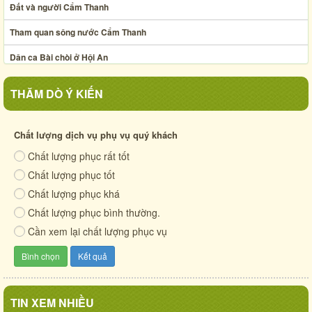
Đất và người Cẩm Thanh
Tham quan sông nước Cẩm Thanh
Dân ca Bài chòi ở Hội An
Nghệ thuật xếp lá dừa
THĂM DÒ Ý KIẾN
Ẩm thực chợ phiên Hội An thế kỷ XIX
Xã Cẩm Thanh chung sức ươm mầm phần I
Chất lượng dịch vụ phụ vụ quý khách
Chất lượng phục rất tốt
Cuộc sống quê xưa
Chất lượng phục tốt
Cẩm Thanh - mảnh đất anh hùng
Chất lượng phục khá
Chất lượng phục bình thường.
Cần xem lại chất lượng phục vụ
TIN XEM NHIỀU